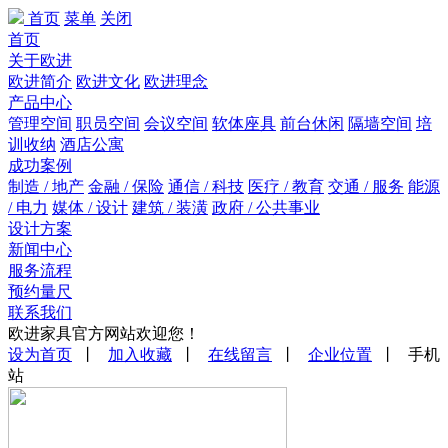
首页
菜单
关闭
首页
关于欧进
欧进简介
欧进文化
欧进理念
产品中心
管理空间
职员空间
会议空间
软体座具
前台休闲
隔墙空间
培
训收纳
酒店公寓
成功案例
制造 / 地产
金融 / 保险
通信 / 科技
医疗 / 教育
交通 / 服务
能源
/ 电力
媒体 / 设计
建筑 / 装潢
政府 / 公共事业
设计方案
新闻中心
服务流程
预约量尺
联系我们
欧进家具官方网站欢迎您！
设为首页
丨
加入收藏
丨
在线留言
丨
企业位置
丨 手机
站