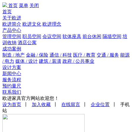
首页
菜单
关闭
首页
关于欧进
欧进简介
欧进文化
欧进理念
产品中心
管理空间
职员空间
会议空间
软体座具
前台休闲
隔墙空间
培
训收纳
酒店公寓
成功案例
制造 / 地产
金融 / 保险
通信 / 科技
医疗 / 教育
交通 / 服务
能源
/ 电力
媒体 / 设计
建筑 / 装潢
政府 / 公共事业
设计方案
新闻中心
服务流程
预约量尺
联系我们
欧进家具官方网站欢迎您！
设为首页
丨
加入收藏
丨
在线留言
丨
企业位置
丨 手机
站