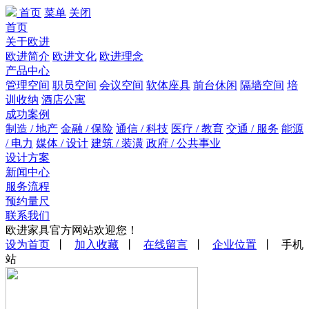
首页
菜单
关闭
首页
关于欧进
欧进简介
欧进文化
欧进理念
产品中心
管理空间
职员空间
会议空间
软体座具
前台休闲
隔墙空间
培
训收纳
酒店公寓
成功案例
制造 / 地产
金融 / 保险
通信 / 科技
医疗 / 教育
交通 / 服务
能源
/ 电力
媒体 / 设计
建筑 / 装潢
政府 / 公共事业
设计方案
新闻中心
服务流程
预约量尺
联系我们
欧进家具官方网站欢迎您！
设为首页
丨
加入收藏
丨
在线留言
丨
企业位置
丨 手机
站